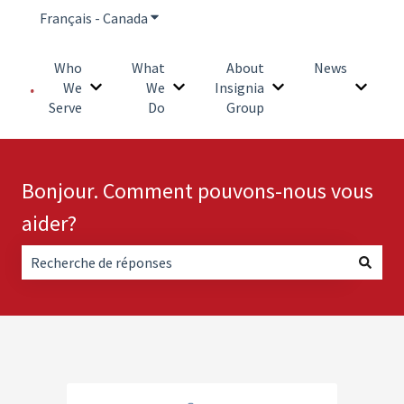
Français - Canada
Afficher le sous-menu pour les traduction
Who
What
About
News
We
We
Insignia
Afficher le sous-menu pour Who We Serve
Afficher le sous-menu pour What We
Afficher le sous-me
Affich
Serve
Do
Group
Bonjour. Comment pouvons-nous vous
aider?
Aucune suggestion, car le champ de recherche est vide.